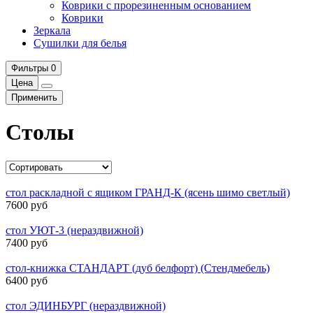
Коврики с прорезиненным основанием
Коврики
Зеркала
Сушилки для белья
Фильтры
0
Цена
Применить
Столы
стол раскладной с ящиком ГРАНД-К (ясень шимо светлый)
7600 руб
стол УЮТ-3 (нераздвижной)
7400 руб
стол-книжка СТАНДАРТ (дуб белфорт) (Стендмебель)
6400 руб
стол ЭДИНБУРГ (нераздвижной)