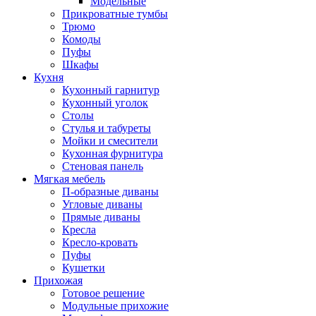
Модельные
Прикроватные тумбы
Трюмо
Комоды
Пуфы
Шкафы
Кухня
Кухонный гарнитур
Кухонный уголок
Столы
Стулья и табуреты
Мойки и смесители
Кухонная фурнитура
Стеновая панель
Мягкая мебель
П-образные диваны
Угловые диваны
Прямые диваны
Кресла
Кресло-кровать
Пуфы
Кушетки
Прихожая
Готовое решение
Модульные прихожие