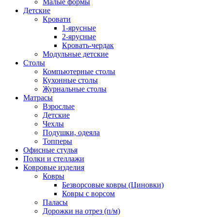
Малые формы
Детские
Кровати
1-ярусные
2-ярусные
Кровать-чердак
Модульные детские
Столы
Компьютерные столы
Кухонные столы
Журнальные столы
Матрасы
Взрослые
Детские
Чехлы
Подушки, одеяла
Топперы
Офисные стулья
Полки и стеллажи
Ковровые изделия
Ковры
Безворсовые ковры (Циновки)
Ковры с ворсом
Паласы
Дорожки на отрез (п/м)