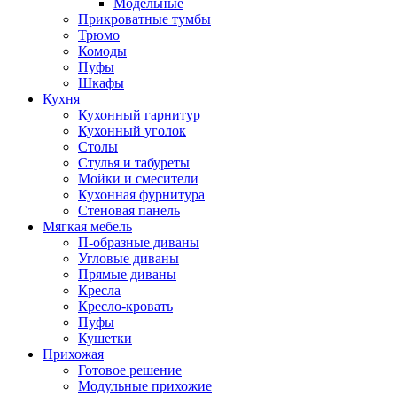
Модельные
Прикроватные тумбы
Трюмо
Комоды
Пуфы
Шкафы
Кухня
Кухонный гарнитур
Кухонный уголок
Столы
Стулья и табуреты
Мойки и смесители
Кухонная фурнитура
Стеновая панель
Мягкая мебель
П-образные диваны
Угловые диваны
Прямые диваны
Кресла
Кресло-кровать
Пуфы
Кушетки
Прихожая
Готовое решение
Модульные прихожие