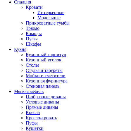
Спальня
Кровати
Интерьерные
Модельные
Прикроватные тумбы
Трюмо
Комоды
Пуфы
Шкафы
Кухня
Кухонный гарнитур
Кухонный уголок
Столы
Стулья и табуреты
Мойки и смесители
Кухонная фурнитура
Стеновая панель
Мягкая мебель
П-образные диваны
Угловые диваны
Прямые диваны
Кресла
Кресло-кровать
Пуфы
Кушетки