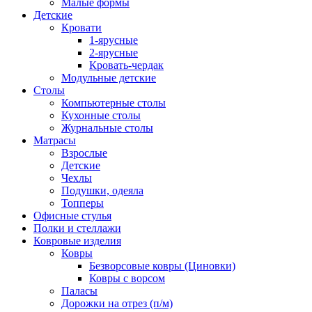
Малые формы
Детские
Кровати
1-ярусные
2-ярусные
Кровать-чердак
Модульные детские
Столы
Компьютерные столы
Кухонные столы
Журнальные столы
Матрасы
Взрослые
Детские
Чехлы
Подушки, одеяла
Топперы
Офисные стулья
Полки и стеллажи
Ковровые изделия
Ковры
Безворсовые ковры (Циновки)
Ковры с ворсом
Паласы
Дорожки на отрез (п/м)