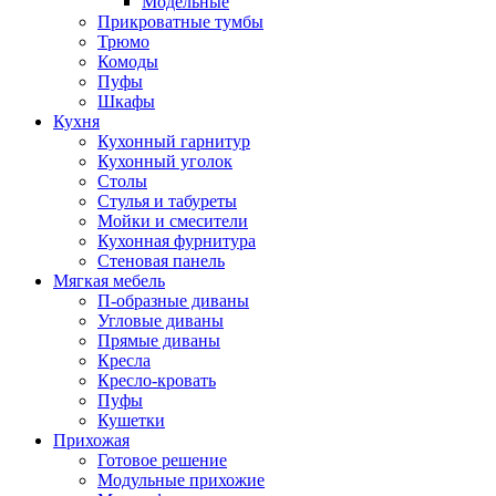
Модельные
Прикроватные тумбы
Трюмо
Комоды
Пуфы
Шкафы
Кухня
Кухонный гарнитур
Кухонный уголок
Столы
Стулья и табуреты
Мойки и смесители
Кухонная фурнитура
Стеновая панель
Мягкая мебель
П-образные диваны
Угловые диваны
Прямые диваны
Кресла
Кресло-кровать
Пуфы
Кушетки
Прихожая
Готовое решение
Модульные прихожие