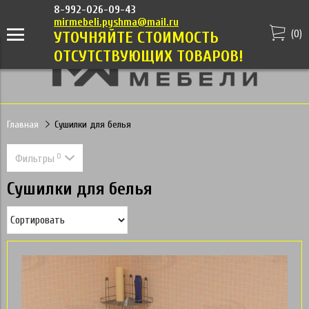
8-992-026-09-43
mirmebeli.pyshma@mail.ru
(
0
)
УТОЧНЯЙТЕ СТОИМОСТЬ
ОТСУТСТВУЮЩИХ ТОВАРОВ!
Главная
Сушилки для белья
0
Фильтры
Сушилки для белья
Цена
1 200
1 400
Применить