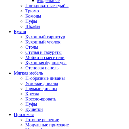
Модельные
Прикроватные тумбы
Трюмо
Комоды
Пуфы
Шкафы
Кухня
Кухонный гарнитур
Кухонный уголок
Столы
Стулья и табуреты
Мойки и смесители
Кухонная фурнитура
Стеновая панель
Мягкая мебель
П-образные диваны
Угловые диваны
Прямые диваны
Кресла
Кресло-кровать
Пуфы
Кушетки
Прихожая
Готовое решение
Модульные прихожие