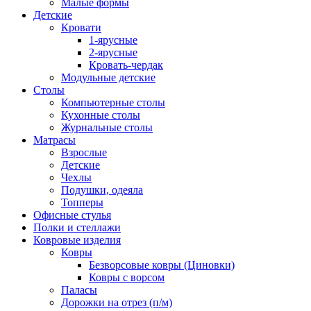
Малые формы
Детские
Кровати
1-ярусные
2-ярусные
Кровать-чердак
Модульные детские
Столы
Компьютерные столы
Кухонные столы
Журнальные столы
Матрасы
Взрослые
Детские
Чехлы
Подушки, одеяла
Топперы
Офисные стулья
Полки и стеллажи
Ковровые изделия
Ковры
Безворсовые ковры (Циновки)
Ковры с ворсом
Паласы
Дорожки на отрез (п/м)