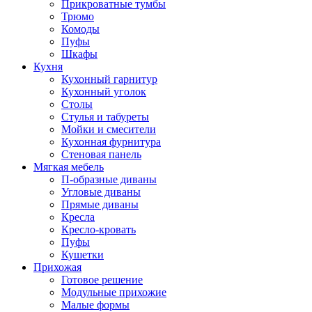
Прикроватные тумбы
Трюмо
Комоды
Пуфы
Шкафы
Кухня
Кухонный гарнитур
Кухонный уголок
Столы
Стулья и табуреты
Мойки и смесители
Кухонная фурнитура
Стеновая панель
Мягкая мебель
П-образные диваны
Угловые диваны
Прямые диваны
Кресла
Кресло-кровать
Пуфы
Кушетки
Прихожая
Готовое решение
Модульные прихожие
Малые формы