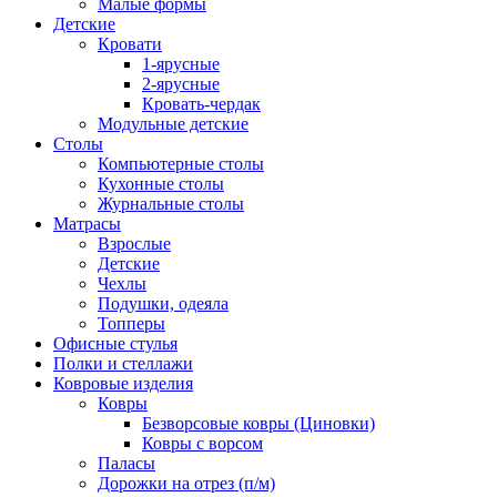
Малые формы
Детские
Кровати
1-ярусные
2-ярусные
Кровать-чердак
Модульные детские
Столы
Компьютерные столы
Кухонные столы
Журнальные столы
Матрасы
Взрослые
Детские
Чехлы
Подушки, одеяла
Топперы
Офисные стулья
Полки и стеллажи
Ковровые изделия
Ковры
Безворсовые ковры (Циновки)
Ковры с ворсом
Паласы
Дорожки на отрез (п/м)