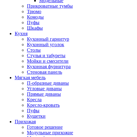
Модельные
Прикроватные тумбы
Трюмо
Комоды
Пуфы
Шкафы
Кухня
Кухонный гарнитур
Кухонный уголок
Столы
Стулья и табуреты
Мойки и смесители
Кухонная фурнитура
Стеновая панель
Мягкая мебель
П-образные диваны
Угловые диваны
Прямые диваны
Кресла
Кресло-кровать
Пуфы
Кушетки
Прихожая
Готовое решение
Модульные прихожие