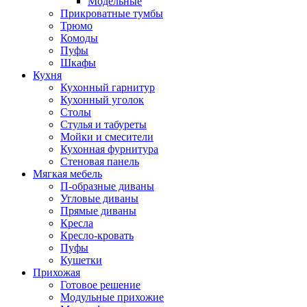
Модельные
Прикроватные тумбы
Трюмо
Комоды
Пуфы
Шкафы
Кухня
Кухонный гарнитур
Кухонный уголок
Столы
Стулья и табуреты
Мойки и смесители
Кухонная фурнитура
Стеновая панель
Мягкая мебель
П-образные диваны
Угловые диваны
Прямые диваны
Кресла
Кресло-кровать
Пуфы
Кушетки
Прихожая
Готовое решение
Модульные прихожие