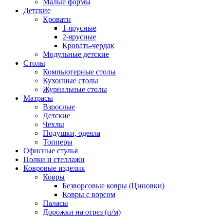
Малые формы
Детские
Кровати
1-ярусные
2-ярусные
Кровать-чердак
Модульные детские
Столы
Компьютерные столы
Кухонные столы
Журнальные столы
Матрасы
Взрослые
Детские
Чехлы
Подушки, одеяла
Топперы
Офисные стулья
Полки и стеллажи
Ковровые изделия
Ковры
Безворсовые ковры (Циновки)
Ковры с ворсом
Паласы
Дорожки на отрез (п/м)