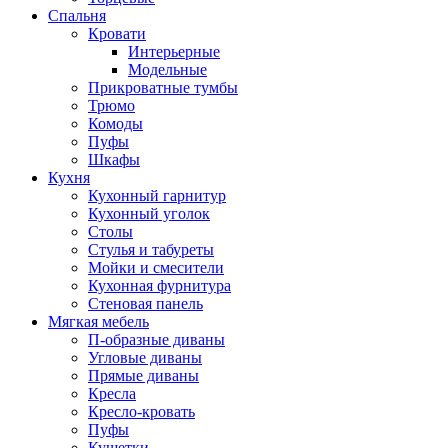
Спальня
Кровати
Интерьерные
Модельные
Прикроватные тумбы
Трюмо
Комоды
Пуфы
Шкафы
Кухня
Кухонный гарнитур
Кухонный уголок
Столы
Стулья и табуреты
Мойки и смесители
Кухонная фурнитура
Стеновая панель
Мягкая мебель
П-образные диваны
Угловые диваны
Прямые диваны
Кресла
Кресло-кровать
Пуфы
Кушетки