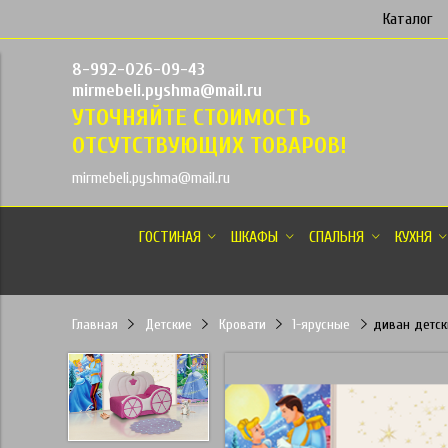
Каталог
8-992-026-09-43
mirmebeli.pyshma@mail.ru
УТОЧНЯЙТЕ СТОИМОСТЬ
ОТСУТСТВУЮЩИХ ТОВАРОВ!
mirmebeli.pyshma@mail.ru
ГОСТИНАЯ
ШКАФЫ
СПАЛЬНЯ
КУХНЯ
Главная
Детские
Кровати
1-ярусные
диван детск