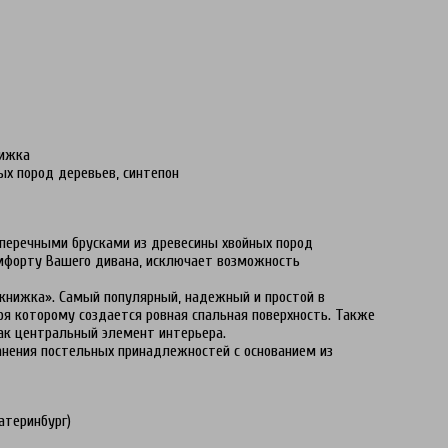
нижка
ых пород деревьев, синтепон
перечными брусками из древесины хвойных пород
омфорту Вашего дивана, исключает возможность
нижка». Самый популярный, надежный и простой в
ря которому создается ровная спальная поверхность. Также
ак центральный элемент интерьера.
нения постельных принадлежностей с основанием из
атеринбург)