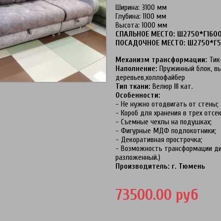
Ширина: 3100 мм
Глубина: 1100 мм
Высота: 1000 мм
СПАЛЬНОЕ МЕСТО: Ш2750*Г160
ПОСАДОЧНОЕ МЕСТО: Ш2750*Г5
Механизм трансформации:
Тик
Наполнение:
Пружинный блок, вы
деревьев,холлофайбер
Тип ткани:
Велюр III кат.
Особенности:
- Не нужно отодвигать от стены;
- Короб для хранения в трех отсе
- Съемные чехлы на подушках;
- Фигурные МДФ подлокотники;
- Декоративная прострочка;
- Возможность трансформации див
разложенный.)
Производитель: г. Тюмень
73500.00 руб