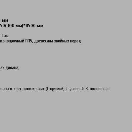
0 мм
50(1100 мм)*В500 мм
-Так
сокопрочный ППУ, древесина хвойных пород
ках дивана;
ана в трех положениях (1-прямой; 2-угловой; 3-полностью