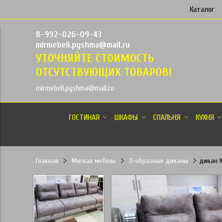
Каталог
8-992-026-09-43
mirmebeli.pyshma@mail.ru
УТОЧНЯЙТЕ СТОИМОСТЬ
ОТСУТСТВУЮЩИХ ТОВАРОВ!
mirmebeli.pyshma@mail.ru
ГОСТИНАЯ
ШКАФЫ
СПАЛЬНЯ
КУХНЯ
Главная
Мягкая мебель
П-образные диваны
диван К