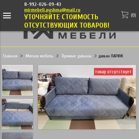
8-992-026-09-43
mirmebeli.pyshma@mail.ru
(
0
)
УТОЧНЯЙТЕ СТОИМОСТЬ
ОТСУТСТВУЮЩИХ ТОВАРОВ!
Главная
Мягкая мебель
Прямые диваны
диван ПАРИЖ
товар отсутствует