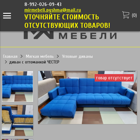
8-992-026-09-43
mirmebeli.pyshma@mail.ru
(
0
)
УТОЧНЯЙТЕ СТОИМОСТЬ
ОТСУТСТВУЮЩИХ ТОВАРОВ!
Главная
Мягкая мебель
Угловые диваны
диван с оттоманкой ЧЕСТЕР
товар отсутствует