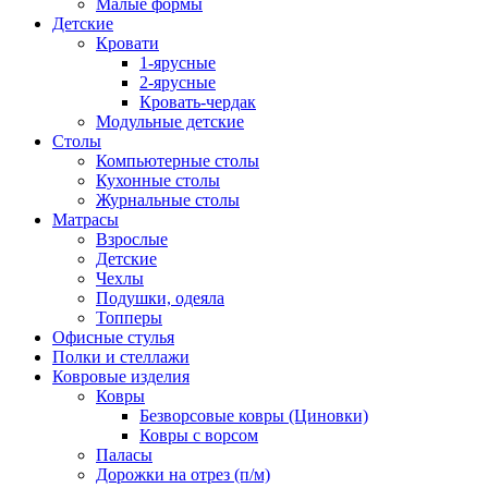
Малые формы
Детские
Кровати
1-ярусные
2-ярусные
Кровать-чердак
Модульные детские
Столы
Компьютерные столы
Кухонные столы
Журнальные столы
Матрасы
Взрослые
Детские
Чехлы
Подушки, одеяла
Топперы
Офисные стулья
Полки и стеллажи
Ковровые изделия
Ковры
Безворсовые ковры (Циновки)
Ковры с ворсом
Паласы
Дорожки на отрез (п/м)