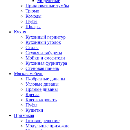
Модельные
Прикроватные тумбы
Трюмо
Комоды
Пуфы
Шкафы
Кухня
Кухонный гарнитур
Кухонный уголок
Столы
Стулья и табуреты
Мойки и смесители
Кухонная фурнитура
Стеновая панель
Мягкая мебель
П-образные диваны
Угловые диваны
Прямые диваны
Кресла
Кресло-кровать
Пуфы
Кушетки
Прихожая
Готовое решение
Модульные прихожие