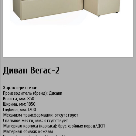
Диван Вегас-2
Характеристики:
Производитель (бренд): Дисави
Высота, мм: 850
Ширина, мм: 1850
Глубина, мм: 1200
Механизм трансформации: отсутствует
Спальное место, мм.: отсутствует
Материал корпуса (каркаса): брус хвойных пород/ДСП
Материал обивки: кожзам