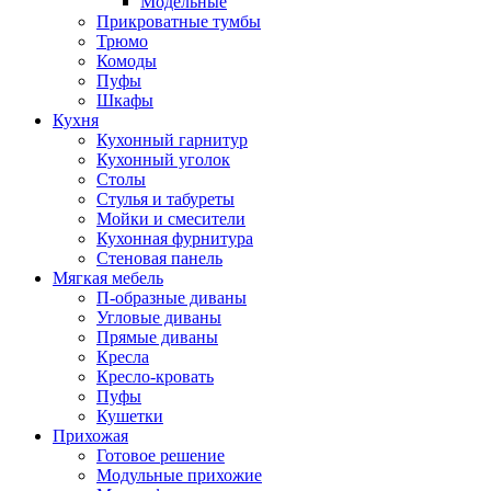
Модельные
Прикроватные тумбы
Трюмо
Комоды
Пуфы
Шкафы
Кухня
Кухонный гарнитур
Кухонный уголок
Столы
Стулья и табуреты
Мойки и смесители
Кухонная фурнитура
Стеновая панель
Мягкая мебель
П-образные диваны
Угловые диваны
Прямые диваны
Кресла
Кресло-кровать
Пуфы
Кушетки
Прихожая
Готовое решение
Модульные прихожие