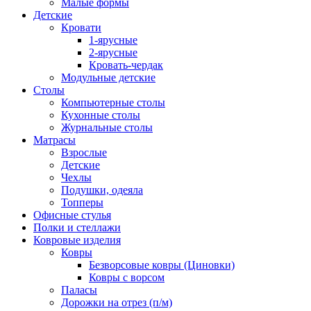
Малые формы
Детские
Кровати
1-ярусные
2-ярусные
Кровать-чердак
Модульные детские
Столы
Компьютерные столы
Кухонные столы
Журнальные столы
Матрасы
Взрослые
Детские
Чехлы
Подушки, одеяла
Топперы
Офисные стулья
Полки и стеллажи
Ковровые изделия
Ковры
Безворсовые ковры (Циновки)
Ковры с ворсом
Паласы
Дорожки на отрез (п/м)