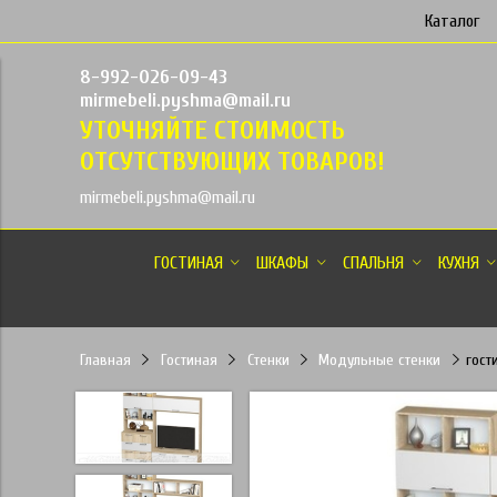
Каталог
8-992-026-09-43
mirmebeli.pyshma@mail.ru
УТОЧНЯЙТЕ СТОИМОСТЬ
ОТСУТСТВУЮЩИХ ТОВАРОВ!
mirmebeli.pyshma@mail.ru
ГОСТИНАЯ
ШКАФЫ
СПАЛЬНЯ
КУХНЯ
Главная
Гостиная
Стенки
Модульные стенки
гост