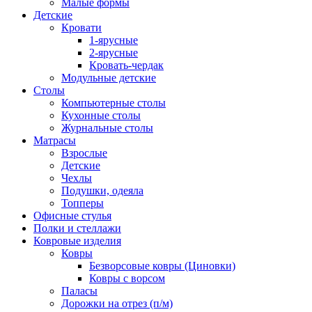
Малые формы
Детские
Кровати
1-ярусные
2-ярусные
Кровать-чердак
Модульные детские
Столы
Компьютерные столы
Кухонные столы
Журнальные столы
Матрасы
Взрослые
Детские
Чехлы
Подушки, одеяла
Топперы
Офисные стулья
Полки и стеллажи
Ковровые изделия
Ковры
Безворсовые ковры (Циновки)
Ковры с ворсом
Паласы
Дорожки на отрез (п/м)