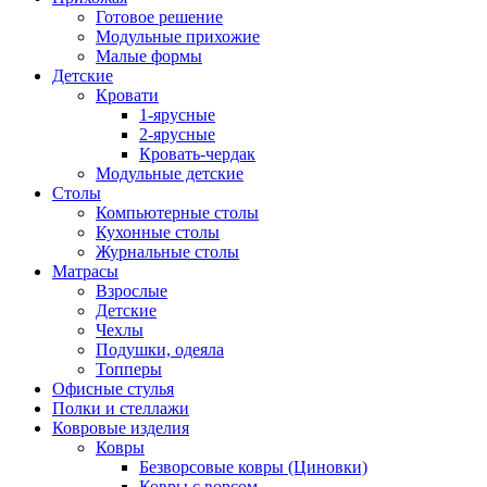
Готовое решение
Модульные прихожие
Малые формы
Детские
Кровати
1-ярусные
2-ярусные
Кровать-чердак
Модульные детские
Столы
Компьютерные столы
Кухонные столы
Журнальные столы
Матрасы
Взрослые
Детские
Чехлы
Подушки, одеяла
Топперы
Офисные стулья
Полки и стеллажи
Ковровые изделия
Ковры
Безворсовые ковры (Циновки)
Ковры с ворсом