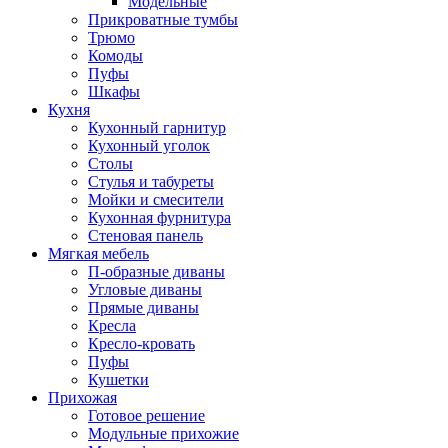
Модельные
Прикроватные тумбы
Трюмо
Комоды
Пуфы
Шкафы
Кухня
Кухонный гарнитур
Кухонный уголок
Столы
Стулья и табуреты
Мойки и смесители
Кухонная фурнитура
Стеновая панель
Мягкая мебель
П-образные диваны
Угловые диваны
Прямые диваны
Кресла
Кресло-кровать
Пуфы
Кушетки
Прихожая
Готовое решение
Модульные прихожие