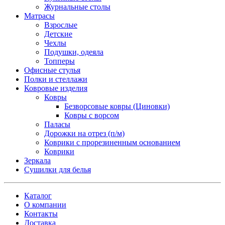
Журнальные столы
Матрасы
Взрослые
Детские
Чехлы
Подушки, одеяла
Топперы
Офисные стулья
Полки и стеллажи
Ковровые изделия
Ковры
Безворсовые ковры (Циновки)
Ковры с ворсом
Паласы
Дорожки на отрез (п/м)
Коврики с прорезиненным основанием
Коврики
Зеркала
Сушилки для белья
Каталог
О компании
Контакты
Доставка