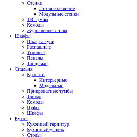
Стенки
Готовое решение
Модульные стенки
ТВ-тумбы
Комоды
Журнальные столы
Шкафы
Шкафы-купе
Распашные
Угловые
Пеналы
Торцевые
Спальня
Кровати
Интерьерные
Модельные
Прикроватные тумбы
Трюмо
Комоды
Пуфы
Шкафы
Кухня
Кухонный гарнитур
Кухонный уголок
Столы