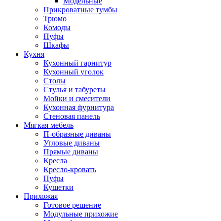
Модельные
Прикроватные тумбы
Трюмо
Комоды
Пуфы
Шкафы
Кухня
Кухонный гарнитур
Кухонный уголок
Столы
Стулья и табуреты
Мойки и смесители
Кухонная фурнитура
Стеновая панель
Мягкая мебель
П-образные диваны
Угловые диваны
Прямые диваны
Кресла
Кресло-кровать
Пуфы
Кушетки
Прихожая
Готовое решение
Модульные прихожие