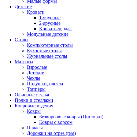
Малые формы
Детские
Кровати
1-ярусные
2-ярусные
Кровать-чердак
Модульные детские
Столы
Компьютерные столы
Кухонные столы
Журнальные столы
Матрасы
Взрослые
Детские
Чехлы
Подушки, одеяла
Топперы
Офисные стулья
Полки и стеллажи
Ковровые изделия
Ковры
Безворсовые ковры (Циновки)
Ковры с ворсом
Паласы
Дорожки на отрез (п/м)