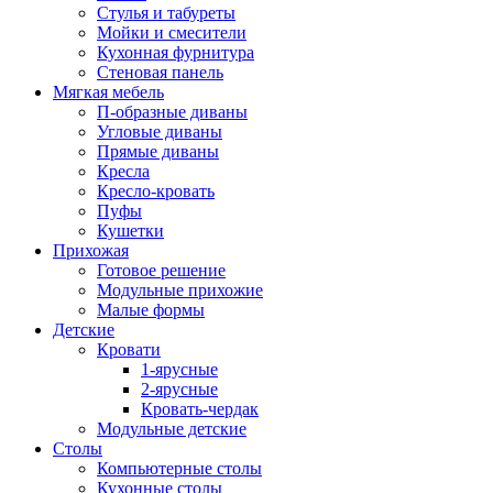
Стулья и табуреты
Мойки и смесители
Кухонная фурнитура
Стеновая панель
Мягкая мебель
П-образные диваны
Угловые диваны
Прямые диваны
Кресла
Кресло-кровать
Пуфы
Кушетки
Прихожая
Готовое решение
Модульные прихожие
Малые формы
Детские
Кровати
1-ярусные
2-ярусные
Кровать-чердак
Модульные детские
Столы
Компьютерные столы
Кухонные столы