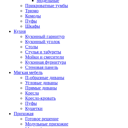
Модельные
Прикроватные тумбы
Трюмо
Комоды
Пуфы
Шкафы
Кухня
Кухонный гарнитур
Кухонный уголок
Столы
Стулья и табуреты
Мойки и смесители
Кухонная фурнитура
Стеновая панель
Мягкая мебель
П-образные диваны
Угловые диваны
Прямые диваны
Кресла
Кресло-кровать
Пуфы
Кушетки
Прихожая
Готовое решение
Модульные прихожие