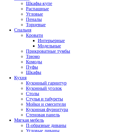
Шкафы-купе
Распашные
Угловые
Пеналы
Торцевые
Спальня
Кровати
Интерьерные
Модельные
Прикроватные тумбы
Трюмо
Комоды
Пуфы
Шкафы
Кухня
Кухонный гарнитур
Кухонный уголок
Столы
Стулья и табуреты
Мойки и смесители
Кухонная фурнитура
Стеновая панель
Мягкая мебель
П-образные диваны
Угловые диваны