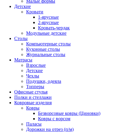
Малые формы
Детские
Кровати
1-ярусные
2-ярусные
Кровать-чердак
Модульные детские
Столы
Компьютерные столы
Кухонные столы
Журнальные столы
Матрасы
Взрослые
Детские
Чехлы
Подушки, одеяла
Топперы
Офисные стулья
Полки и стеллажи
Ковровые изделия
Ковры
Безворсовые ковры (Циновки)
Ковры с ворсом
Паласы
Дорожки на отрез (п/м)