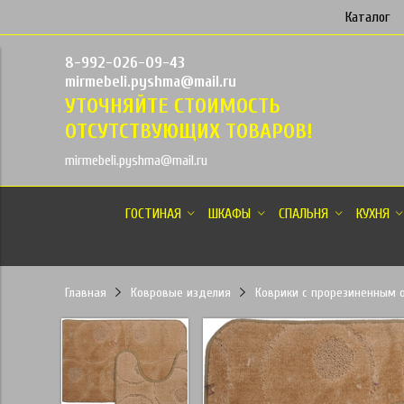
Каталог
8-992-026-09-43
mirmebeli.pyshma@mail.ru
УТОЧНЯЙТЕ СТОИМОСТЬ
ОТСУТСТВУЮЩИХ ТОВАРОВ!
mirmebeli.pyshma@mail.ru
ГОСТИНАЯ
ШКАФЫ
СПАЛЬНЯ
КУХНЯ
Главная
Ковровые изделия
Коврики с прорезиненным 