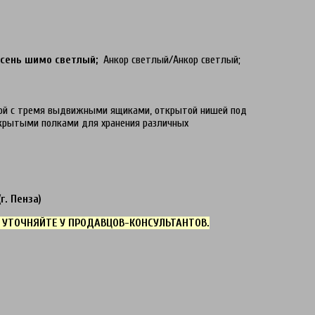
сень шимо светлый;
Анкор светлый/Анкор светлый;
ой с тремя выдвижными ящиками, открытой нишей под
крытыми полками для хранения различных
г. Пенза)
 УТОЧНЯЙТЕ У ПРОДАВЦОВ-КОНСУЛЬТАНТОВ.