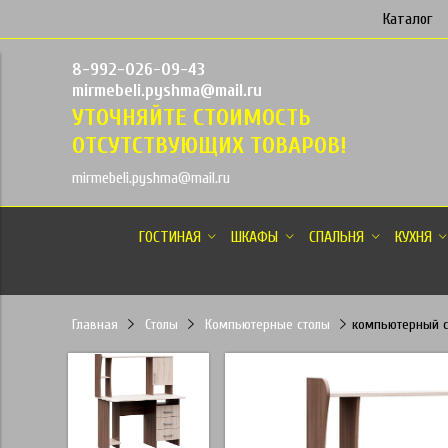
Каталог
8-992-026-09-43
mirmebeli.pyshma@mail.ru
УТОЧНЯЙТЕ СТОИМОСТЬ
ОТСУТСТВУЮЩИХ ТОВАРОВ!
mirmebeli.pyshma@mail.ru
ГОСТИНАЯ
ШКАФЫ
СПАЛЬНЯ
КУХНЯ
Главная
Столы
Компьютерные столы
компьютерный с