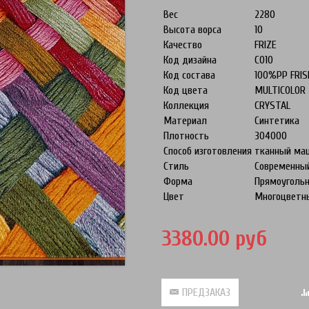
Вес
2280
Высота ворса
10
Качество
FRIZE
Код дизайна
C010
Код состава
100%PP FRIS
Код цвета
MULTICOLOR
Коллекция
CRYSTAL
Материал
Синтетика
Плотность
304000
Способ изготовления
тканный ма
Стиль
Современны
Форма
Прямоуголь
Цвет
Многоцветн
3380.00 руб
ПРЕДЗАКАЗ