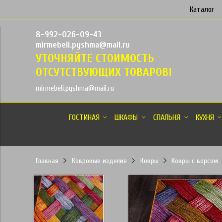
Каталог
8-992-026-09-43
mirmebeli.pyshma@mail.ru
УТОЧНЯЙТЕ СТОИМОСТЬ
ОТСУТСТВУЮЩИХ ТОВАРОВ!
mirmebeli.pyshma@mail.ru
ГОСТИНАЯ
ШКАФЫ
СПАЛЬНЯ
КУХНЯ
Главная
Ковровые изделия
Ковры
Ковры с ворсом