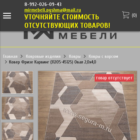
8-992-026-09-43
mirmebeli.pyshma@mail.ru
(
0
)
УТОЧНЯЙТЕ СТОИМОСТЬ
ОТСУТСТВУЮЩИХ ТОВАРОВ!
Главная
Ковровые изделия
Ковры
Ковры с ворсом
Ковер Фризе Карвинг (31205-45125) Овал 2,0х4,0
товар отсутствует