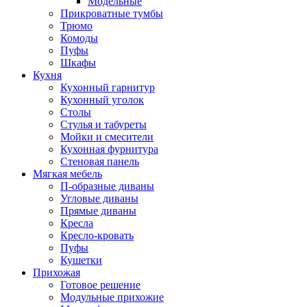
Модельные
Прикроватные тумбы
Трюмо
Комоды
Пуфы
Шкафы
Кухня
Кухонный гарнитур
Кухонный уголок
Столы
Стулья и табуреты
Мойки и смесители
Кухонная фурнитура
Стеновая панель
Мягкая мебель
П-образные диваны
Угловые диваны
Прямые диваны
Кресла
Кресло-кровать
Пуфы
Кушетки
Прихожая
Готовое решение
Модульные прихожие