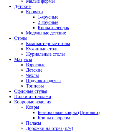
Малые формы
Детские
Кровати
1-ярусные
2-ярусные
Кровать-чердак
Модульные детские
Столы
Компьютерные столы
Кухонные столы
Журнальные столы
Матрасы
Взрослые
Детские
Чехлы
Подушки, одеяла
Топперы
Офисные стулья
Полки и стеллажи
Ковровые изделия
Ковры
Безворсовые ковры (Циновки)
Ковры с ворсом
Паласы
Дорожки на отрез (п/м)