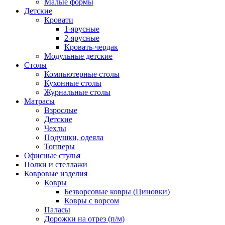
Малые формы
Детские
Кровати
1-ярусные
2-ярусные
Кровать-чердак
Модульные детские
Столы
Компьютерные столы
Кухонные столы
Журнальные столы
Матрасы
Взрослые
Детские
Чехлы
Подушки, одеяла
Топперы
Офисные стулья
Полки и стеллажи
Ковровые изделия
Ковры
Безворсовые ковры (Циновки)
Ковры с ворсом
Паласы
Дорожки на отрез (п/м)