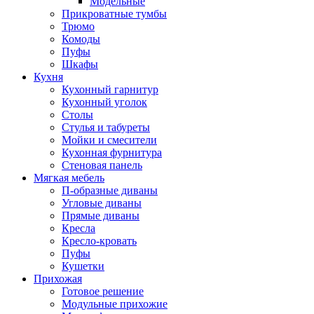
Модельные
Прикроватные тумбы
Трюмо
Комоды
Пуфы
Шкафы
Кухня
Кухонный гарнитур
Кухонный уголок
Столы
Стулья и табуреты
Мойки и смесители
Кухонная фурнитура
Стеновая панель
Мягкая мебель
П-образные диваны
Угловые диваны
Прямые диваны
Кресла
Кресло-кровать
Пуфы
Кушетки
Прихожая
Готовое решение
Модульные прихожие