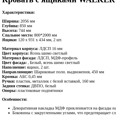
Характеристики:
Ширина:
2056
мм
Глубина:
850
мм
Высота:
744
мм
Спальное место:
800*2000
мм
Ящики:
120 х 931 х 434 мм, 2 шт.
Материал корпуса:
ЛДСП 16 мм
Цвет корпуса:
Ясень шимо светлый
Материал фасада:
ЛД
СП, МДФ-профиль
Цвет фасада:
, Белый, я
сень шимо светлый
Наполнение:
ящики, 2 шт.
Направляющие:
Шариковые полн. выдвижения, 450 мм
Кромка:
АБС 0,45 мм
Ручки:
пластик, металлик с белой вставкой, 160 мм
Задняя стенка:
ДВПО, белый
Опоры:
пластиковые подпятники
Особенности:
Декоративная накладка МДФ приклеивается на фасады на
Боковины с закругленными углами, что предотвращает с