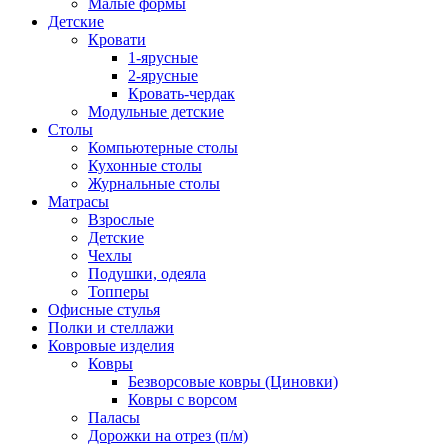
Малые формы
Детские
Кровати
1-ярусные
2-ярусные
Кровать-чердак
Модульные детские
Столы
Компьютерные столы
Кухонные столы
Журнальные столы
Матрасы
Взрослые
Детские
Чехлы
Подушки, одеяла
Топперы
Офисные стулья
Полки и стеллажи
Ковровые изделия
Ковры
Безворсовые ковры (Циновки)
Ковры с ворсом
Паласы
Дорожки на отрез (п/м)