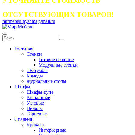
УТОЧНЯЙТЕ СТОИМОСТЬ
ОТСУТСТВУЮЩИХ ТОВАРОВ!
mirmebeli.pyshma@mail.ru
Гостиная
Стенки
Готовое решение
Модульные стенки
ТВ-тумбы
Комоды
Журнальные столы
Шкафы
Шкафы-купе
Распашные
Угловые
Пеналы
Торцевые
Спальня
Кровати
Интерьерные