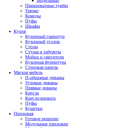
Модельные
Прикроватные тумбы
Трюмо
Комоды
Пуфы
Шкафы
Кухня
Кухонный гарнитур
Кухонный уголок
Столы
Стулья и табуреты
Мойки и смесители
Кухонная фурнитура
Стеновая панель
Мягкая мебель
П-образные диваны
Угловые диваны
Прямые диваны
Кресла
Кресло-кровать
Пуфы
Кушетки
Прихожая
Готовое решение
Модульные прихожие