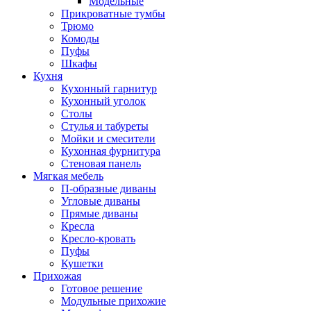
Модельные
Прикроватные тумбы
Трюмо
Комоды
Пуфы
Шкафы
Кухня
Кухонный гарнитур
Кухонный уголок
Столы
Стулья и табуреты
Мойки и смесители
Кухонная фурнитура
Стеновая панель
Мягкая мебель
П-образные диваны
Угловые диваны
Прямые диваны
Кресла
Кресло-кровать
Пуфы
Кушетки
Прихожая
Готовое решение
Модульные прихожие