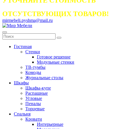
УТОЧНЯЙТЕ СТОИМОСТЬ
ОТСУТСТВУЮЩИХ ТОВАРОВ!
mirmebeli.pyshma@mail.ru
Гостиная
Стенки
Готовое решение
Модульные стенки
ТВ-тумбы
Комоды
Журнальные столы
Шкафы
Шкафы-купе
Распашные
Угловые
Пеналы
Торцевые
Спальня
Кровати
Интерьерные