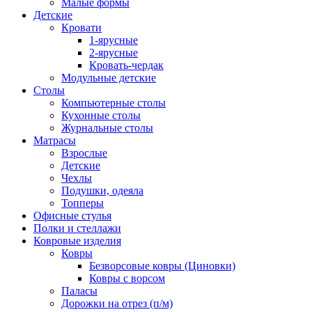
Малые формы
Детские
Кровати
1-ярусные
2-ярусные
Кровать-чердак
Модульные детские
Столы
Компьютерные столы
Кухонные столы
Журнальные столы
Матрасы
Взрослые
Детские
Чехлы
Подушки, одеяла
Топперы
Офисные стулья
Полки и стеллажи
Ковровые изделия
Ковры
Безворсовые ковры (Циновки)
Ковры с ворсом
Паласы
Дорожки на отрез (п/м)