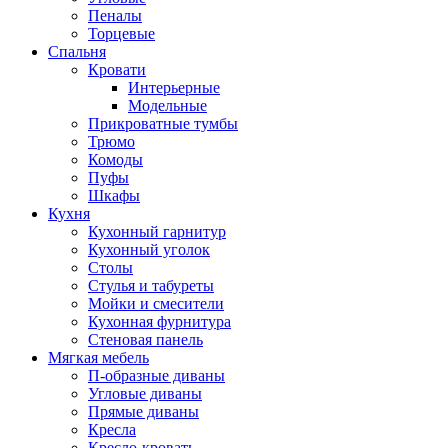
Пеналы
Торцевые
Спальня
Кровати
Интерьерные
Модельные
Прикроватные тумбы
Трюмо
Комоды
Пуфы
Шкафы
Кухня
Кухонный гарнитур
Кухонный уголок
Столы
Стулья и табуреты
Мойки и смесители
Кухонная фурнитура
Стеновая панель
Мягкая мебель
П-образные диваны
Угловые диваны
Прямые диваны
Кресла
Кресло-кровать