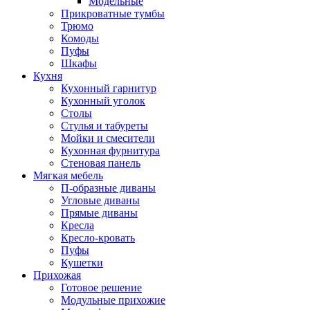
Модельные
Прикроватные тумбы
Трюмо
Комоды
Пуфы
Шкафы
Кухня
Кухонный гарнитур
Кухонный уголок
Столы
Стулья и табуреты
Мойки и смесители
Кухонная фурнитура
Стеновая панель
Мягкая мебель
П-образные диваны
Угловые диваны
Прямые диваны
Кресла
Кресло-кровать
Пуфы
Кушетки
Прихожая
Готовое решение
Модульные прихожие