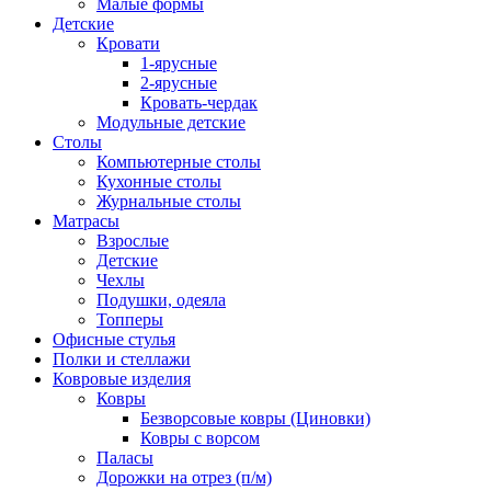
Малые формы
Детские
Кровати
1-ярусные
2-ярусные
Кровать-чердак
Модульные детские
Столы
Компьютерные столы
Кухонные столы
Журнальные столы
Матрасы
Взрослые
Детские
Чехлы
Подушки, одеяла
Топперы
Офисные стулья
Полки и стеллажи
Ковровые изделия
Ковры
Безворсовые ковры (Циновки)
Ковры с ворсом
Паласы
Дорожки на отрез (п/м)