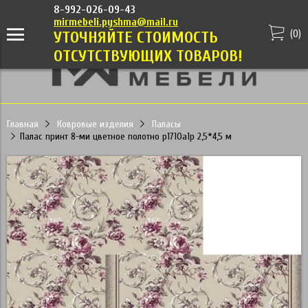
8-992-026-09-43
mirmebeli.pyshma@mail.ru
(
0
)
УТОЧНЯЙТЕ СТОИМОСТЬ
ОТСУТСТВУЮЩИХ ТОВАРОВ!
Главная
Ковровые изделия
Паласы
Палас принт 8-ми цветное полотно p1710a1p 2,5*4,5 м