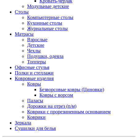
Кровать-чердак
Модульные детские
Столы
Компьютерные столы
Кухонные столы
Журнальные столы
Матрасы
Взрослые
Детские
Чехлы
Подушки, одеяла
Топперы
Офисные стулья
Полки и стеллажи
Ковровые изделия
Ковры
Безворсовые ковры (Циновки)
Ковры с ворсом
Паласы
Дорожки на отрез (п/м)
Коврики с прорезиненным основанием
Коврики
Зеркала
Сушилки для белья