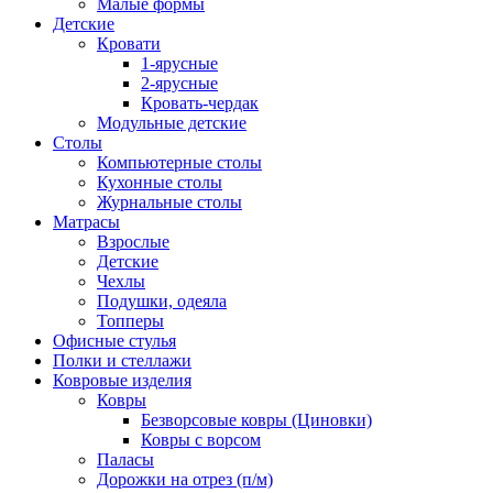
Малые формы
Детские
Кровати
1-ярусные
2-ярусные
Кровать-чердак
Модульные детские
Столы
Компьютерные столы
Кухонные столы
Журнальные столы
Матрасы
Взрослые
Детские
Чехлы
Подушки, одеяла
Топперы
Офисные стулья
Полки и стеллажи
Ковровые изделия
Ковры
Безворсовые ковры (Циновки)
Ковры с ворсом
Паласы
Дорожки на отрез (п/м)