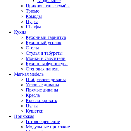
Модельные
Прикроватные тумбы
Трюмо
Комоды
Пуфы
Шкафы
Кухня
Кухонный гарнитур
Кухонный уголок
Столы
Стулья и табуреты
Мойки и смесители
Кухонная фурнитура
Стеновая панель
Мягкая мебель
П-образные диваны
Угловые диваны
Прямые диваны
Кресла
Кресло-кровать
Пуфы
Кушетки
Прихожая
Готовое решение
Модульные прихожие