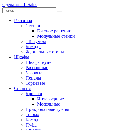
Сделано в InSales
Гостиная
Стенки
Готовое решение
Модульные стенки
ТВ-тумбы
Комоды
Журнальные столы
Шкафы
Шкафы-купе
Распашные
Угловые
Пеналы
Торцевые
Спальня
Кровати
Интерьерные
Модельные
Прикроватные тумбы
Трюмо
Комоды
Пуфы