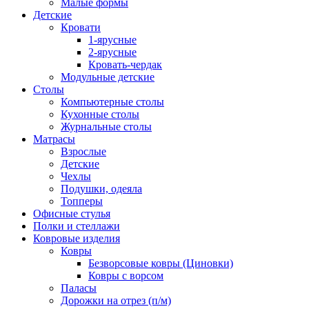
Малые формы
Детские
Кровати
1-ярусные
2-ярусные
Кровать-чердак
Модульные детские
Столы
Компьютерные столы
Кухонные столы
Журнальные столы
Матрасы
Взрослые
Детские
Чехлы
Подушки, одеяла
Топперы
Офисные стулья
Полки и стеллажи
Ковровые изделия
Ковры
Безворсовые ковры (Циновки)
Ковры с ворсом
Паласы
Дорожки на отрез (п/м)