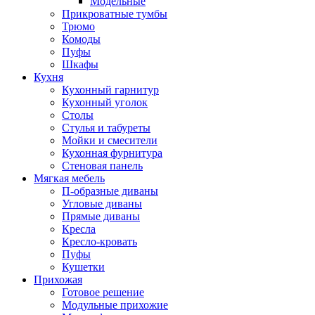
Модельные
Прикроватные тумбы
Трюмо
Комоды
Пуфы
Шкафы
Кухня
Кухонный гарнитур
Кухонный уголок
Столы
Стулья и табуреты
Мойки и смесители
Кухонная фурнитура
Стеновая панель
Мягкая мебель
П-образные диваны
Угловые диваны
Прямые диваны
Кресла
Кресло-кровать
Пуфы
Кушетки
Прихожая
Готовое решение
Модульные прихожие