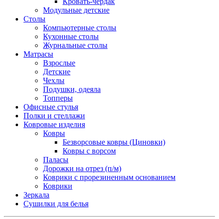
Кровать-чердак
Модульные детские
Столы
Компьютерные столы
Кухонные столы
Журнальные столы
Матрасы
Взрослые
Детские
Чехлы
Подушки, одеяла
Топперы
Офисные стулья
Полки и стеллажи
Ковровые изделия
Ковры
Безворсовые ковры (Циновки)
Ковры с ворсом
Паласы
Дорожки на отрез (п/м)
Коврики с прорезиненным основанием
Коврики
Зеркала
Сушилки для белья