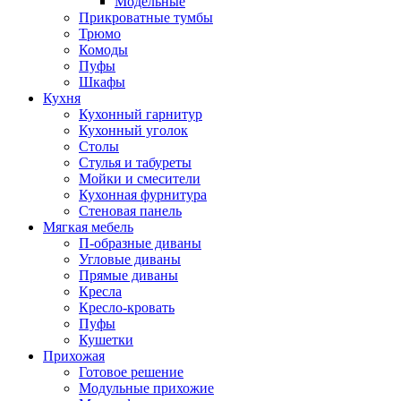
Модельные
Прикроватные тумбы
Трюмо
Комоды
Пуфы
Шкафы
Кухня
Кухонный гарнитур
Кухонный уголок
Столы
Стулья и табуреты
Мойки и смесители
Кухонная фурнитура
Стеновая панель
Мягкая мебель
П-образные диваны
Угловые диваны
Прямые диваны
Кресла
Кресло-кровать
Пуфы
Кушетки
Прихожая
Готовое решение
Модульные прихожие