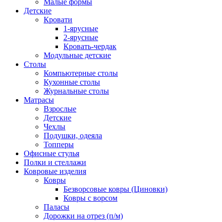
Малые формы
Детские
Кровати
1-ярусные
2-ярусные
Кровать-чердак
Модульные детские
Столы
Компьютерные столы
Кухонные столы
Журнальные столы
Матрасы
Взрослые
Детские
Чехлы
Подушки, одеяла
Топперы
Офисные стулья
Полки и стеллажи
Ковровые изделия
Ковры
Безворсовые ковры (Циновки)
Ковры с ворсом
Паласы
Дорожки на отрез (п/м)