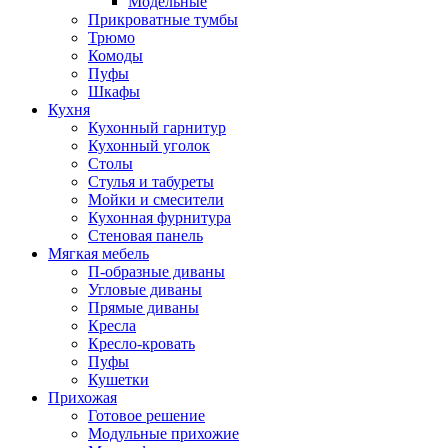
Модельные
Прикроватные тумбы
Трюмо
Комоды
Пуфы
Шкафы
Кухня
Кухонный гарнитур
Кухонный уголок
Столы
Стулья и табуреты
Мойки и смесители
Кухонная фурнитура
Стеновая панель
Мягкая мебель
П-образные диваны
Угловые диваны
Прямые диваны
Кресла
Кресло-кровать
Пуфы
Кушетки
Прихожая
Готовое решение
Модульные прихожие