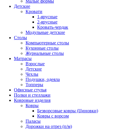
Малые формы
Детские
Кровати
1-ярусные
2-ярусные
Кровать-чердак
Модульные детские
Столы
Компьютерные столы
Кухонные столы
Журнальные столы
Матрасы
Взрослые
Детские
Чехлы
Подушки, одеяла
Топперы
Офисные стулья
Полки и стеллажи
Ковровые изделия
Ковры
Безворсовые ковры (Циновки)
Ковры с ворсом
Паласы
Дорожки на отрез (п/м)