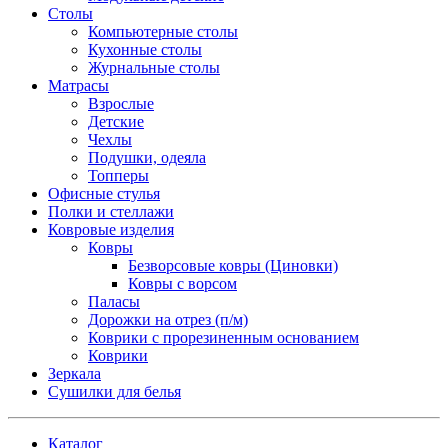
Столы
Компьютерные столы
Кухонные столы
Журнальные столы
Матрасы
Взрослые
Детские
Чехлы
Подушки, одеяла
Топперы
Офисные стулья
Полки и стеллажи
Ковровые изделия
Ковры
Безворсовые ковры (Циновки)
Ковры с ворсом
Паласы
Дорожки на отрез (п/м)
Коврики с прорезиненным основанием
Коврики
Зеркала
Сушилки для белья
Каталог