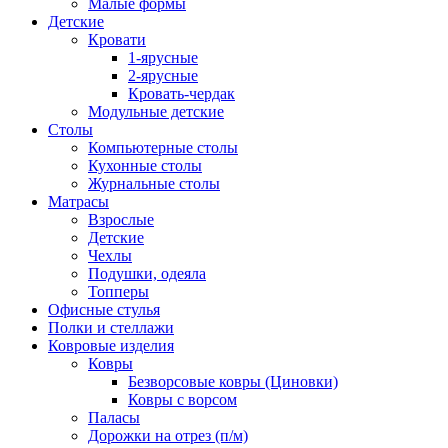
Малые формы
Детские
Кровати
1-ярусные
2-ярусные
Кровать-чердак
Модульные детские
Столы
Компьютерные столы
Кухонные столы
Журнальные столы
Матрасы
Взрослые
Детские
Чехлы
Подушки, одеяла
Топперы
Офисные стулья
Полки и стеллажи
Ковровые изделия
Ковры
Безворсовые ковры (Циновки)
Ковры с ворсом
Паласы
Дорожки на отрез (п/м)