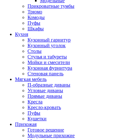
Модельные
Прикроватные тумбы
Трюмо
Комоды
Пуфы
Шкафы
Кухня
Кухонный гарнитур
Кухонный уголок
Столы
Стулья и табуреты
Мойки и смесители
Кухонная фурнитура
Стеновая панель
Мягкая мебель
П-образные диваны
Угловые диваны
Прямые диваны
Кресла
Кресло-кровать
Пуфы
Кушетки
Прихожая
Готовое решение
Модульные прихожие