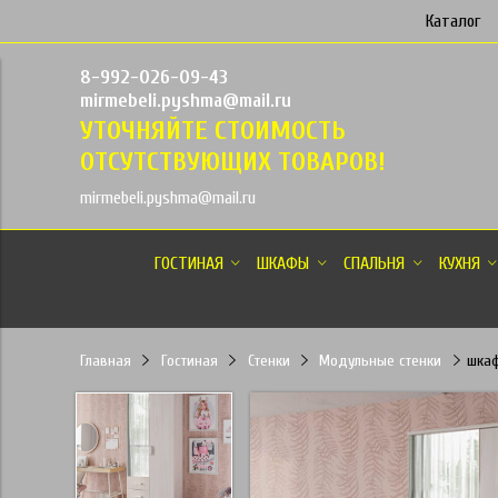
Каталог
8-992-026-09-43
mirmebeli.pyshma@mail.ru
УТОЧНЯЙТЕ СТОИМОСТЬ
ОТСУТСТВУЮЩИХ ТОВАРОВ!
mirmebeli.pyshma@mail.ru
ГОСТИНАЯ
ШКАФЫ
СПАЛЬНЯ
КУХНЯ
Главная
Гостиная
Стенки
Модульные стенки
шкаф