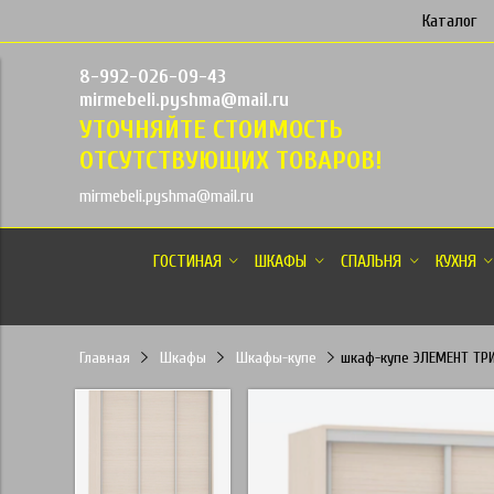
Каталог
8-992-026-09-43
mirmebeli.pyshma@mail.ru
УТОЧНЯЙТЕ СТОИМОСТЬ
ОТСУТСТВУЮЩИХ ТОВАРОВ!
mirmebeli.pyshma@mail.ru
ГОСТИНАЯ
ШКАФЫ
СПАЛЬНЯ
КУХНЯ
Главная
Шкафы
Шкафы-купе
шкаф-купе ЭЛЕМЕНТ ТРИ