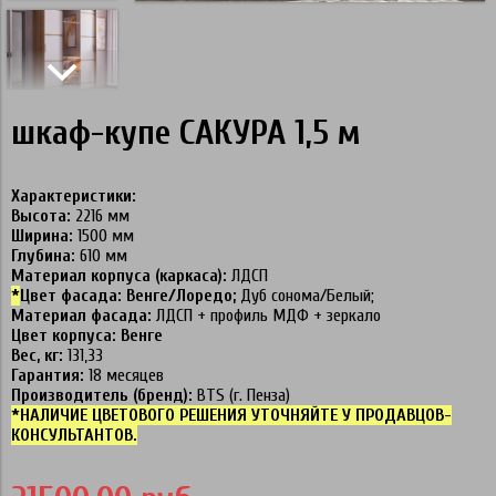
шкаф-купе САКУРА 1,5 м
Характеристики:
Высота:
2216 мм
Ширина:
1500 мм
Глубина:
610 мм
Материал корпуса (каркаса):
ЛДСП
*
Цвет фасада:
Венге/Лоредо;
Дуб сонома/Белый;
Материал фасада:
ЛДСП + профиль МДФ + зеркало
Цвет корпуса:
Венге
Вес, кг:
131,33
Гарантия:
18 месяцев
Производитель (бренд):
BTS (г. Пенза)
*НАЛИЧИЕ ЦВЕТОВОГО РЕШЕНИЯ УТОЧНЯЙТЕ У ПРОДАВЦОВ-
КОНСУЛЬТАНТОВ.