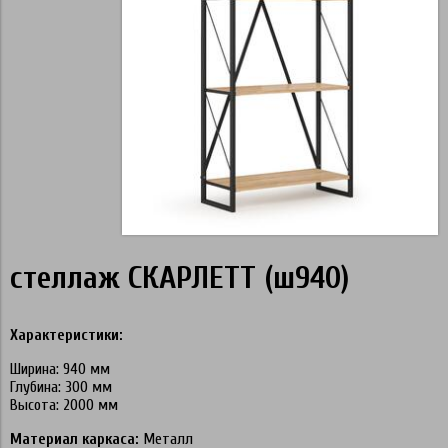
стеллаж СКАРЛЕТТ (ш940)
Характеристики:
Ширина: 940 мм
Глубина: 300 мм
Высота: 2000 мм
Материал каркаса:
Металл