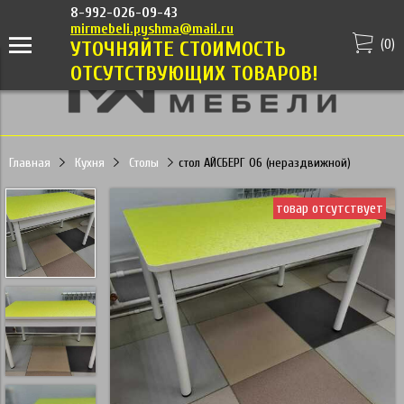
8-992-026-09-43
mirmebeli.pyshma@mail.ru
(
0
)
УТОЧНЯЙТЕ СТОИМОСТЬ
ОТСУТСТВУЮЩИХ ТОВАРОВ!
Главная
Кухня
Столы
стол АЙСБЕРГ 06 (нераздвижной)
товар отсутствует