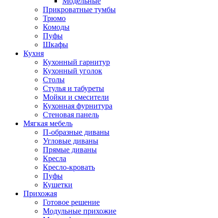
Модельные
Прикроватные тумбы
Трюмо
Комоды
Пуфы
Шкафы
Кухня
Кухонный гарнитур
Кухонный уголок
Столы
Стулья и табуреты
Мойки и смесители
Кухонная фурнитура
Стеновая панель
Мягкая мебель
П-образные диваны
Угловые диваны
Прямые диваны
Кресла
Кресло-кровать
Пуфы
Кушетки
Прихожая
Готовое решение
Модульные прихожие