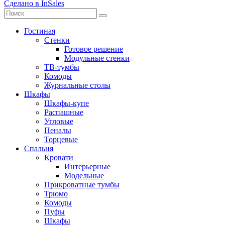
Сделано в InSales
Гостиная
Стенки
Готовое решение
Модульные стенки
ТВ-тумбы
Комоды
Журнальные столы
Шкафы
Шкафы-купе
Распашные
Угловые
Пеналы
Торцевые
Спальня
Кровати
Интерьерные
Модельные
Прикроватные тумбы
Трюмо
Комоды
Пуфы
Шкафы