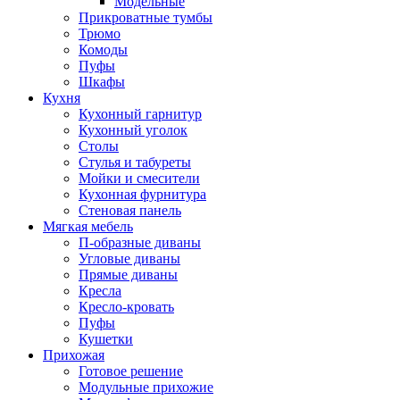
Модельные
Прикроватные тумбы
Трюмо
Комоды
Пуфы
Шкафы
Кухня
Кухонный гарнитур
Кухонный уголок
Столы
Стулья и табуреты
Мойки и смесители
Кухонная фурнитура
Стеновая панель
Мягкая мебель
П-образные диваны
Угловые диваны
Прямые диваны
Кресла
Кресло-кровать
Пуфы
Кушетки
Прихожая
Готовое решение
Модульные прихожие