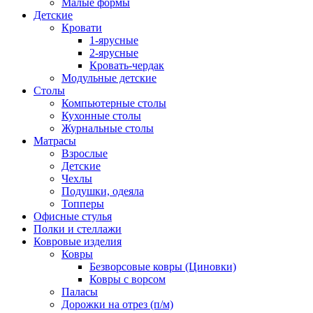
Малые формы
Детские
Кровати
1-ярусные
2-ярусные
Кровать-чердак
Модульные детские
Столы
Компьютерные столы
Кухонные столы
Журнальные столы
Матрасы
Взрослые
Детские
Чехлы
Подушки, одеяла
Топперы
Офисные стулья
Полки и стеллажи
Ковровые изделия
Ковры
Безворсовые ковры (Циновки)
Ковры с ворсом
Паласы
Дорожки на отрез (п/м)