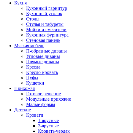
Кухня
Кухонный гарнитур
Кухонный уголок
Столы
Стулья и табуреты
Мойки и смесители
Кухонная фурнитура
Стеновая панель
Мягкая мебель
П-образные диваны
Угловые диваны
Прямые диваны
Кресла
Кресло-кровать
Пуфы
Кушетки
Прихожая
Готовое решение
Модульные прихожие
Малые формы
Детские
Кровати
1-ярусные
2-ярусные
Кровать-чердак