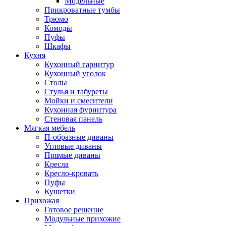
Модельные
Прикроватные тумбы
Трюмо
Комоды
Пуфы
Шкафы
Кухня
Кухонный гарнитур
Кухонный уголок
Столы
Стулья и табуреты
Мойки и смесители
Кухонная фурнитура
Стеновая панель
Мягкая мебель
П-образные диваны
Угловые диваны
Прямые диваны
Кресла
Кресло-кровать
Пуфы
Кушетки
Прихожая
Готовое решение
Модульные прихожие