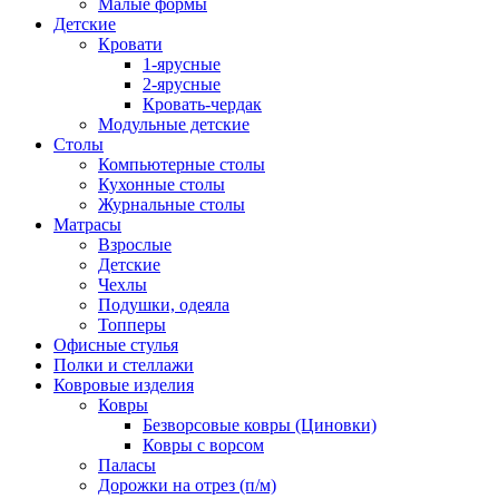
Малые формы
Детские
Кровати
1-ярусные
2-ярусные
Кровать-чердак
Модульные детские
Столы
Компьютерные столы
Кухонные столы
Журнальные столы
Матрасы
Взрослые
Детские
Чехлы
Подушки, одеяла
Топперы
Офисные стулья
Полки и стеллажи
Ковровые изделия
Ковры
Безворсовые ковры (Циновки)
Ковры с ворсом
Паласы
Дорожки на отрез (п/м)