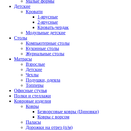
Малые формы
Детские
Кровати
1-ярусные
2-ярусные
Кровать-чердак
Модульные детские
Столы
Компьютерные столы
Кухонные столы
Журнальные столы
Матрасы
Взрослые
Детские
Чехлы
Подушки, одеяла
Топперы
Офисные стулья
Полки и стеллажи
Ковровые изделия
Ковры
Безворсовые ковры (Циновки)
Ковры с ворсом
Паласы
Дорожки на отрез (п/м)