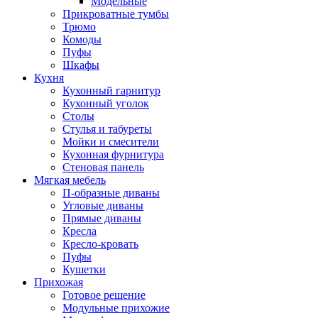
Модельные
Прикроватные тумбы
Трюмо
Комоды
Пуфы
Шкафы
Кухня
Кухонный гарнитур
Кухонный уголок
Столы
Стулья и табуреты
Мойки и смесители
Кухонная фурнитура
Стеновая панель
Мягкая мебель
П-образные диваны
Угловые диваны
Прямые диваны
Кресла
Кресло-кровать
Пуфы
Кушетки
Прихожая
Готовое решение
Модульные прихожие