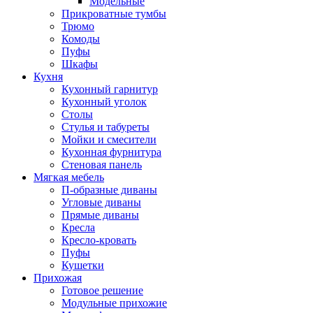
Модельные
Прикроватные тумбы
Трюмо
Комоды
Пуфы
Шкафы
Кухня
Кухонный гарнитур
Кухонный уголок
Столы
Стулья и табуреты
Мойки и смесители
Кухонная фурнитура
Стеновая панель
Мягкая мебель
П-образные диваны
Угловые диваны
Прямые диваны
Кресла
Кресло-кровать
Пуфы
Кушетки
Прихожая
Готовое решение
Модульные прихожие