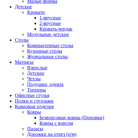
Малые формы
Детские
Кровати
1-ярусные
2-ярусные
Кровать-чердак
Модульные детские
Столы
Компьютерные столы
Кухонные столы
Журнальные столы
Матрасы
Взрослые
Детские
Чехлы
Подушки, одеяла
Топперы
Офисные стулья
Полки и стеллажи
Ковровые изделия
Ковры
Безворсовые ковры (Циновки)
Ковры с ворсом
Паласы
Дорожки на отрез (п/м)