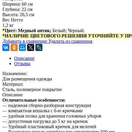
Ширина: 60 см
Глубина: 22 см
Высота: 26,5 см
Вес Нетто
1,2 кг
*
Цвет:
Медный антик;
Белый; Черный.
*НАЛИЧИЕ ЦВЕТОВОГО РЕШЕНИЯ УТОЧНЯЙТЕ У ПР
Добавить в сравнение
Удалить из сравнения
Описание
Отзывы
Назначение:
Для размещения одежды
Материал:
Сталь, полимерное покрытие
Описание
Отличительные особенности:
— надежная сборно-разборная конструкция
— компактная вешалка с 6-ю крючками
— удобная полка для хранения головных уборов
— допустимая нагрузка до 5 кг на крючок
— Удобный пластиковый крючок для мелочей
— Расстояние между крепёжными отверстиями 500 мм