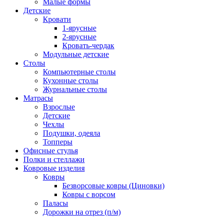
Малые формы
Детские
Кровати
1-ярусные
2-ярусные
Кровать-чердак
Модульные детские
Столы
Компьютерные столы
Кухонные столы
Журнальные столы
Матрасы
Взрослые
Детские
Чехлы
Подушки, одеяла
Топперы
Офисные стулья
Полки и стеллажи
Ковровые изделия
Ковры
Безворсовые ковры (Циновки)
Ковры с ворсом
Паласы
Дорожки на отрез (п/м)