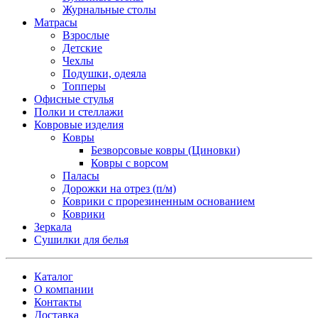
Журнальные столы
Матрасы
Взрослые
Детские
Чехлы
Подушки, одеяла
Топперы
Офисные стулья
Полки и стеллажи
Ковровые изделия
Ковры
Безворсовые ковры (Циновки)
Ковры с ворсом
Паласы
Дорожки на отрез (п/м)
Коврики с прорезиненным основанием
Коврики
Зеркала
Сушилки для белья
Каталог
О компании
Контакты
Доставка