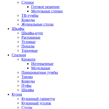
Стенки
Готовое решение
Модульные стенки
ТВ-тумбы
Комоды
Журнальные столы
Шкафы
Шкафы-купе
Распашные
Угловые
Пеналы
Торцевые
Спальня
Кровати
Интерьерные
Модельные
Прикроватные тумбы
Трюмо
Комоды
Пуфы
Шкафы
Кухня
Кухонный гарнитур
Кухонный уголок
Столы