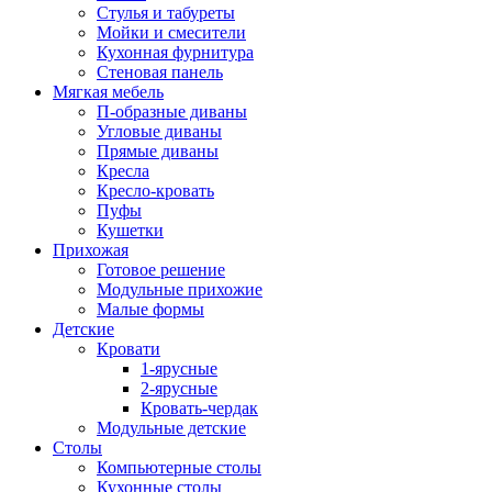
Стулья и табуреты
Мойки и смесители
Кухонная фурнитура
Стеновая панель
Мягкая мебель
П-образные диваны
Угловые диваны
Прямые диваны
Кресла
Кресло-кровать
Пуфы
Кушетки
Прихожая
Готовое решение
Модульные прихожие
Малые формы
Детские
Кровати
1-ярусные
2-ярусные
Кровать-чердак
Модульные детские
Столы
Компьютерные столы
Кухонные столы