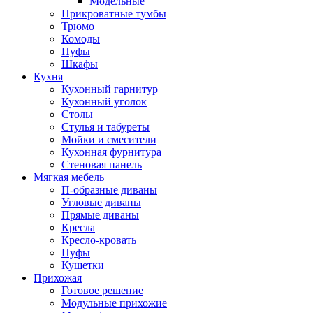
Модельные
Прикроватные тумбы
Трюмо
Комоды
Пуфы
Шкафы
Кухня
Кухонный гарнитур
Кухонный уголок
Столы
Стулья и табуреты
Мойки и смесители
Кухонная фурнитура
Стеновая панель
Мягкая мебель
П-образные диваны
Угловые диваны
Прямые диваны
Кресла
Кресло-кровать
Пуфы
Кушетки
Прихожая
Готовое решение
Модульные прихожие