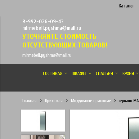
Каталог
8-992-026-09-43
mirmebeli.pyshma@mail.ru
УТОЧНЯЙТЕ СТОИМОСТЬ
ОТСУТСТВУЮЩИХ ТОВАРОВ!
mirmebeli.pyshma@mail.ru
ГОСТИНАЯ
ШКАФЫ
СПАЛЬНЯ
КУХНЯ
Главная
Прихожая
Модульные прихожие
зеркало МА